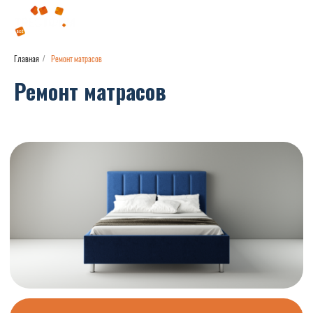
Главная
Ремонт матрасов
/
Ремонт матрасов
Если ваш матрас вышел из строя, ткань
пришла в негодность, если повредились
детали каркаса, чувствуются пружины,
матрас стал слишком мягкий или
жёсткий — наши специалисты придут
к вам на помощь.