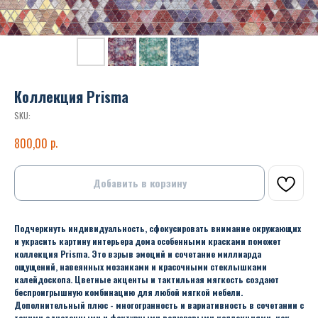
Коллекция Prisma
SKU:
р.
800,00
Добавить в корзину
Подчеркнуть индивидуальность, сфокусировать внимание окружающих
и украсить картину интерьера дома особенными красками поможет
коллекция Prisma. Это взрыв эмоций и сочетание миллиарда
ощущений, навеянных мозаиками и красочными стеклышками
калейдоскопа. Цветные акценты и тактильная мягкость создают
беспроигрышную комбинацию для любой мягкой мебели.
Дополнительный плюс - многогранность и вариативность в сочетании с
такими однотонными и фактурными велюровыми коллекциями, как