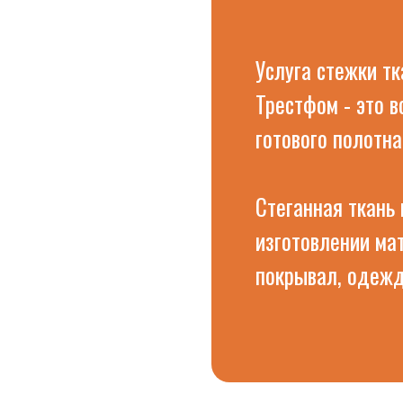
Услуга стежки тк
Трестфом - это в
готового полотна
Стеганная ткань
изготовлении мат
покрывал, одежд