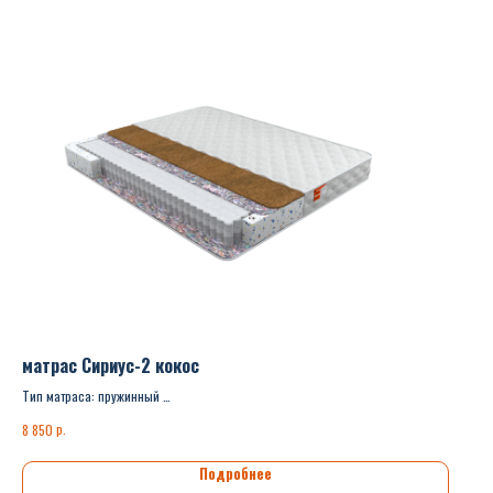
матрас Сириус-2 кокос
Тип матраса: пружинный
Жёсткость: средняя
р.
8 850
Высота матраса: 170мм.
Нагрузка на спальное место: 110кг.
Подробнее
Транспортировка: не скручивается