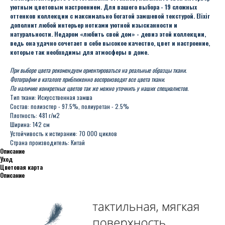
уютным цветовым настроением. Для вашего выбора - 19 сложных
оттенков коллекции с максимально богатой замшевой текстурой. Elixir
дополнит любой интерьер нотками уютной изысканности и
натуральности. Недаром «любить свой дом» - девиз этой коллекции,
ведь она удачно сочетает в себе высокое качество, цвет и настроение,
которые так необходимы для атмосферы в доме.
При выборе цвета рекомендуем ориентироваться на реальные образцы ткани.
Фотографии в каталоге приближенно воспроизводят все цвета ткани.
По наличию конкретных цветов так же можно уточнить у наших специалистов.
Тип ткани: Искусственная замша
Состав: полиэстер - 97.5%, полиуретан - 2.5%
Плотность: 481 г/м2
Ширина: 142 см
Устойчивость к истиранию: 70 000 циклов
Страна производитель: Китай
Описание
Уход
Цветовая карта
Описание