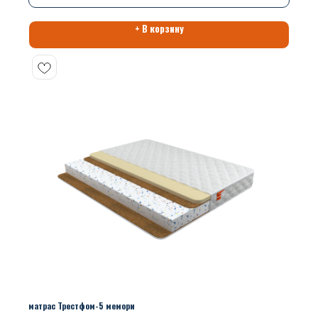
+ В корзину
матрас Трестфом-5 мемори