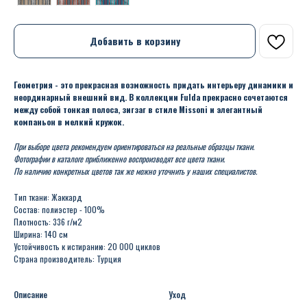
Добавить в корзину
Геометрия - это прекрасная возможность придать интерьеру динамики и
неординарный внешний вид. В коллекции Fulda прекрасно сочетаются
между собой тонкая полоса, зигзаг в стиле Missoni и элегантный
компаньон в мелкий кружок.
При выборе цвета рекомендуем ориентироваться на реальные образцы ткани.
Фотографии в каталоге приближенно воспроизводят все цвета ткани.
По наличию конкретных цветов так же можно уточнить у наших специалистов.
Тип ткани: Жаккард
Состав: полиэстер - 100%
Плотность: 336 г/м2
Ширина: 140 см
Устойчивость к истиранию: 20 000 циклов
Страна производитель: Турция
Описание
Уход