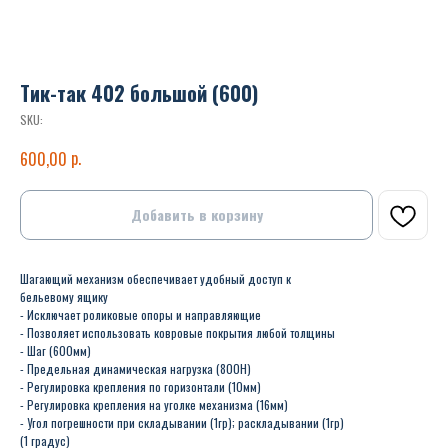
Тик-так 402 большой (600)
SKU:
р.
600,00
Добавить в корзину
Шагающий механизм обеспечивает удобный доступ к
бельевому ящику
- Исключает роликовые опоры и направляющие
- Позволяет использовать ковровые покрытия любой толщины
- Шаг (600мм)
- Предельная динамическая нагрузка (800Н)
- Регулировка крепления по горизонтали (10мм)
- Регулировка крепления на уголке механизма (16мм)
- Угол погрешности при складывании (1гр); раскладывании (1гр)
(1 градус)