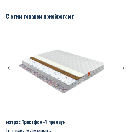
С этим товаром приобретают
матрас Трестфом-4 премиум
ма
Тип матраса: беспружинный
Тип